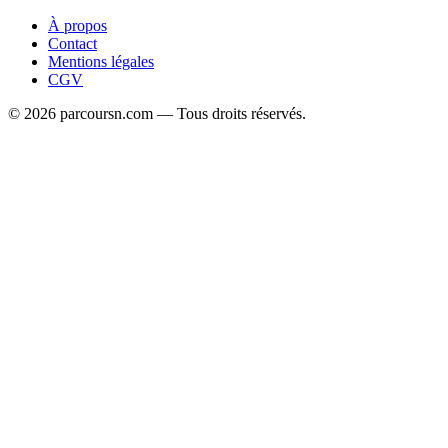
RESULTATS
·
02 déc. 2025
DISPONIBILITÉ DES RÉSULTATS CREM
PHASE DE PRÉSÉLECTION
RÉSULTATS CREM PHASE DE PRÉSÉLECTION *⬇️ Option
FRANÇAIS*
https://acrobat.adobe.com/id/urn:aaid:sc:EU:285eb26c...