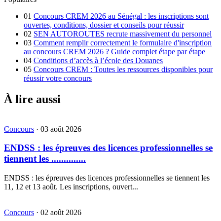
01
Concours CREM 2026 au Sénégal : les inscriptions sont
ouvertes, conditions, dossier et conseils pour réussir
02
SEN AUTOROUTES recrute massivement du personnel
03
Comment remplir correctement le formulaire d'inscription
au concours CREM 2026 ? Guide complet étape par étape
04
Conditions d’accès à l’école des Douanes
05
Concours CREM : Toutes les ressources disponibles pour
réussir votre concours
À lire aussi
Concours
·
03 août 2026
ENDSS : les épreuves des licences professionnelles se
tiennent les ..............
ENDSS : les épreuves des licences professionnelles se tiennent les
11, 12 et 13 août. Les inscriptions, ouvert...
Concours
·
02 août 2026