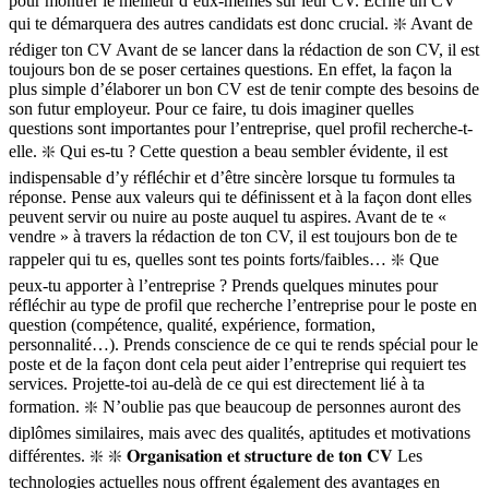
pour montrer le meilleur d’eux-mêmes sur leur CV. Ecrire un CV
qui te démarquera des autres candidats est donc crucial. ❇️ Avant de
rédiger ton CV Avant de se lancer dans la rédaction de son CV, il est
toujours bon de se poser certaines questions. En effet, la façon la
plus simple d’élaborer un bon CV est de tenir compte des besoins de
son futur employeur. Pour ce faire, tu dois imaginer quelles
questions sont importantes pour l’entreprise, quel profil recherche-t-
elle. ❇️ Qui es-tu ? Cette question a beau sembler évidente, il est
indispensable d’y réfléchir et d’être sincère lorsque tu formules ta
réponse. Pense aux valeurs qui te définissent et à la façon dont elles
peuvent servir ou nuire au poste auquel tu aspires. Avant de te «
vendre » à travers la rédaction de ton CV, il est toujours bon de te
rappeler qui tu es, quelles sont tes points forts/faibles… ❇️ Que
peux-tu apporter à l’entreprise ? Prends quelques minutes pour
réfléchir au type de profil que recherche l’entreprise pour le poste en
question (compétence, qualité, expérience, formation,
personnalité…). Prends conscience de ce qui te rends spécial pour le
poste et de la façon dont cela peut aider l’entreprise qui requiert tes
services. Projette-toi au-delà de ce qui est directement lié à ta
formation. ❇️ N’oublie pas que beaucoup de personnes auront des
diplômes similaires, mais avec des qualités, aptitudes et motivations
différentes. ❇️ ❇️ 𝐎𝐫𝐠𝐚𝐧𝐢𝐬𝐚𝐭𝐢𝐨𝐧 𝐞𝐭 𝐬𝐭𝐫𝐮𝐜𝐭𝐮𝐫𝐞 𝐝𝐞 𝐭𝐨𝐧 𝐂𝐕 Les
technologies actuelles nous offrent également des avantages en