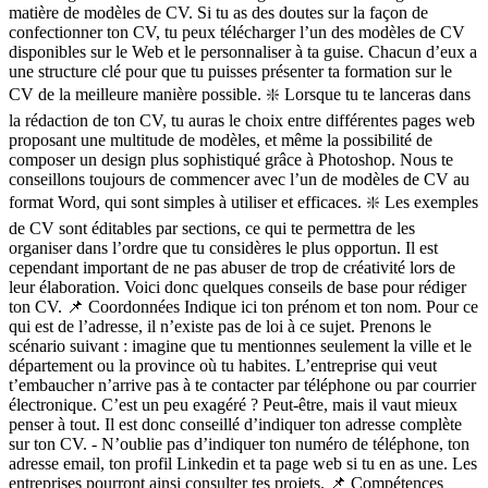
matière de modèles de CV. Si tu as des doutes sur la façon de
confectionner ton CV, tu peux télécharger l’un des modèles de CV
disponibles sur le Web et le personnaliser à ta guise. Chacun d’eux a
une structure clé pour que tu puisses présenter ta formation sur le
CV de la meilleure manière possible. ❇️ Lorsque tu te lanceras dans
la rédaction de ton CV, tu auras le choix entre différentes pages web
proposant une multitude de modèles, et même la possibilité de
composer un design plus sophistiqué grâce à Photoshop. Nous te
conseillons toujours de commencer avec l’un de modèles de CV au
format Word, qui sont simples à utiliser et efficaces. ❇️ Les exemples
de CV sont éditables par sections, ce qui te permettra de les
organiser dans l’ordre que tu considères le plus opportun. Il est
cependant important de ne pas abuser de trop de créativité lors de
leur élaboration. Voici donc quelques conseils de base pour rédiger
ton CV. 📌 Coordonnées Indique ici ton prénom et ton nom. Pour ce
qui est de l’adresse, il n’existe pas de loi à ce sujet. Prenons le
scénario suivant : imagine que tu mentionnes seulement la ville et le
département ou la province où tu habites. L’entreprise qui veut
t’embaucher n’arrive pas à te contacter par téléphone ou par courrier
électronique. C’est un peu exagéré ? Peut-être, mais il vaut mieux
penser à tout. Il est donc conseillé d’indiquer ton adresse complète
sur ton CV. - N’oublie pas d’indiquer ton numéro de téléphone, ton
adresse email, ton profil Linkedin et ta page web si tu en as une. Les
entreprises pourront ainsi consulter tes projets. 📌 Compétences