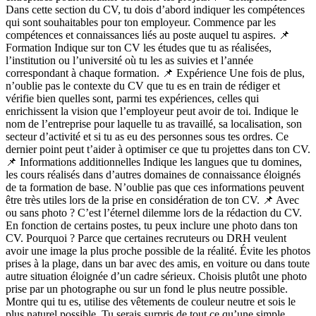
Dans cette section du CV, tu dois d’abord indiquer les compétences
qui sont souhaitables pour ton employeur. Commence par les
compétences et connaissances liés au poste auquel tu aspires. 📌
Formation Indique sur ton CV les études que tu as réalisées,
l’institution ou l’université où tu les as suivies et l’année
correspondant à chaque formation. 📌 Expérience Une fois de plus,
n’oublie pas le contexte du CV que tu es en train de rédiger et
vérifie bien quelles sont, parmi tes expériences, celles qui
enrichissent la vision que l’employeur peut avoir de toi. Indique le
nom de l’entreprise pour laquelle tu as travaillé, sa localisation, son
secteur d’activité et si tu as eu des personnes sous tes ordres. Ce
dernier point peut t’aider à optimiser ce que tu projettes dans ton CV.
📌 Informations additionnelles Indique les langues que tu domines,
les cours réalisés dans d’autres domaines de connaissance éloignés
de ta formation de base. N’oublie pas que ces informations peuvent
être très utiles lors de la prise en considération de ton CV. 📌 Avec
ou sans photo ? C’est l’éternel dilemme lors de la rédaction du CV.
En fonction de certains postes, tu peux inclure une photo dans ton
CV. Pourquoi ? Parce que certaines recruteurs ou DRH veulent
avoir une image la plus proche possible de la réalité. Évite les photos
prises à la plage, dans un bar avec des amis, en voiture ou dans toute
autre situation éloignée d’un cadre sérieux. Choisis plutôt une photo
prise par un photographe ou sur un fond le plus neutre possible.
Montre qui tu es, utilise des vêtements de couleur neutre et sois le
plus naturel possible. Tu serais surpris de tout ce qu’une simple