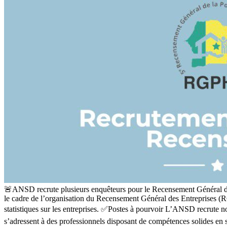
🚨ANSD recrute plusieurs enquêteurs pour le Recensement Général de
le cadre de l’organisation du Recensement Général des Entreprises (R
statistiques sur les entreprises. ✅️Postes à pourvoir L’ANSD recrute
s’adressent à des professionnels disposant de compétences solides en s