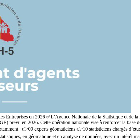
s Entreprises en 2026 ✅️L’Agence Nationale de la Statistique et de l
GE) prévu en 2026. Cette opération nationale vise à renforcer la base 
 notamment : 👉09 experts géomaticiens 👉10 statisticiens chargés d’ét
tatistiques, en géomatique et en analyse de données, avec un intérêt mar