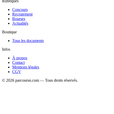
Recrutement
·
10 mars 2026
5 techniques pour réussir le concours FASTEF au
Sénégal
5 techniques pour réussir le concours FASTEF au Sénégal Chaque
année, des milliers de bacheliers sénégalais rê...
Le repère des élèves et étudiants du Sénégal : concours, bourses,
orientation et documents de révision.
Rubriques