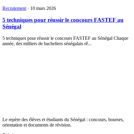
Recrutement
·
30 mars 2026
ANSD recrute 288 agents de collecte
ANSD recrute 288 agents de collecte L’ANSD lance un appel à
candidatures pour le recrutement de 288 agents de...
Recrutement
·
10 mars 2026
La CAF recrute un Chef des opérations d’accueil et
de voyages
La CAF recrute un Chef des opérations d’accueil et de voyages
CHEF DES OPÉRATIONS D’ACCUEIL ET DE VOYAGES
Prêt...